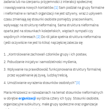
zadania lub na czerpaniu przyjemności z interakcji społecznej
i nawiązywania nowych kontaktów.
[1]
Sam podział na grupy formalne
i nieformalne w ramach organizacji nie jest sztywny, wraz z upływem
czasu zmieniają się stosunki osobiste pomiędzy pracownikami,
wpływając na strukturę nieformalną. Sama struktura nieformalna
oparta jest na stosunkach koleżeńskich, więziach sympatii czy
wspólnych interesach.
[2]
Do ról jakie spełnia struktura nieformalna
(jeśli oczywiście nie jest to klika) najczęściej zalecza się:
„Kontrolowanie zachowań członków grupy i ich postaw,
Pobudzanie inicjatyw i samodzielności myślenia,
Wpływanie na prawidłowość funkcjonowania struktury formalnej
przez wypełnianie jej żywą, ludzką treścią,
Umożliwianie wyrażenia stosunków osobistych”
[3]
Maria Hirszowicz w rozważaniach na temat stosunków nieformalnych
w obrębie
organizacji
wyróżnia cztery ich typy. Stosunki osobiste,
organizacyjne subkultury, małe grupy społeczne oraz organizacje