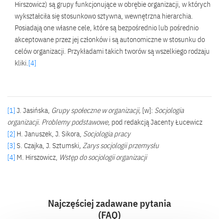
Hirszowicz) są grupy funkcjonujące w obrębie organizacji, w których
wykształciła się stosunkowo sztywna, wewnętrzna hierarchia.
Posiadają one własne cele, które są bezpośrednio lub pośrednio
akceptowane przez jej członków i są autonomiczne w stosunku do
celów organizacji. Przykładami takich tworów są wszelkiego rodzaju
kliki.
[4]
[1]
J. Jasińska,
Grupy społeczne w organizacji,
[w]:
Socjologia
organizacji. Problemy podstawowe,
pod redakcją Jacenty Łucewicz
[2]
H. Januszek, J. Sikora,
Socjologia pracy
[3]
S. Czajka, J. Sztumski
, Zarys socjologii przemysłu
[4]
M. Hirszowicz,
Wstęp do socjologii organizacji
Najczęściej zadawane pytania
(FAQ)