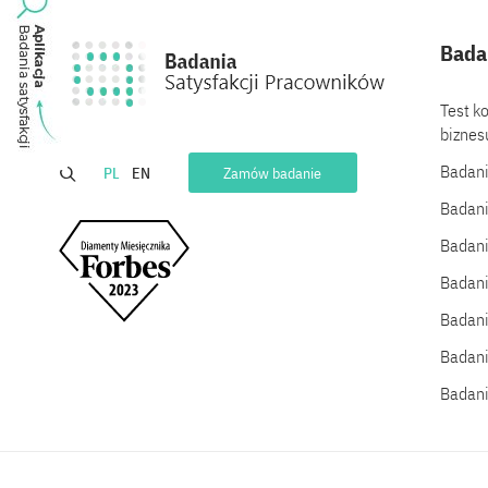
Bada
Test ko
biznesu
Badan
PL
EN
Zamów badanie
Badan
Badan
Badani
Badani
Badani
Badani