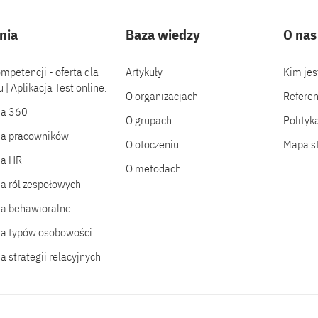
nia
Baza wiedzy
O nas
mpetencji - oferta dla
Artykuły
Kim je
 | Aplikacja Test online.
O organizacjach
Referen
ia 360
O grupach
Polityk
ia pracowników
O otoczeniu
Mapa s
ia HR
O metodach
a ról zespołowych
a behawioralne
a typów osobowości
a strategii relacyjnych