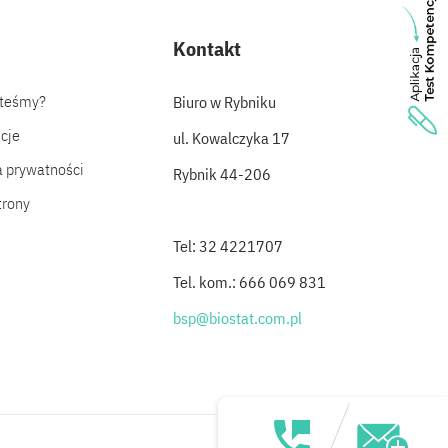
Kontakt
steśmy?
Biuro w Rybniku
cje
ul. Kowalczyka 17
a prywatności
Rybnik 44-206
trony
Tel: 32 4221707
Tel. kom.: 666 069 831
bsp@biostat.com.pl